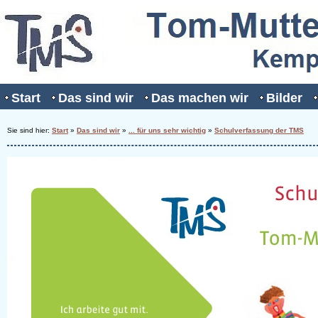
Start
Das sind wir
Das machen wir
Bilder
Sie sind hier:
Start
»
Das sind wir
»
... für uns sehr wichtig
»
Schulverfassung der TMS