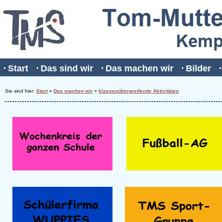
Start
Das sind wir
Das machen wir
Bilder
Sie sind hier:
Start
»
Das machen wir
»
klassenübergreifende Aktivitäten