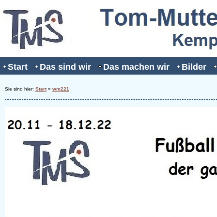
Start
Das sind wir
Das machen wir
Bilder
Sie sind hier:
Start
»
wm221