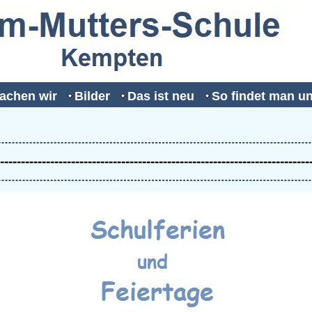
achen wir
Bilder
Das ist neu
So findet man u
--------------------------------------------------------------------------