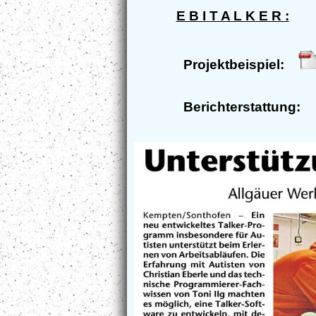
E B I T A L K E R :
Projektbeispiel:
Berichterstattung: