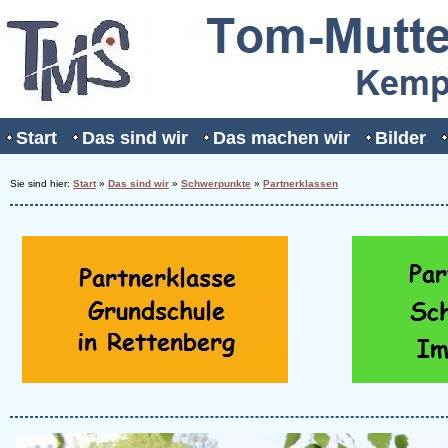
Start
Das sind wir
Das machen wir
Bilder
Sie sind hier:
Start
»
Das sind wir
»
Schwerpunkte
»
Partnerklassen