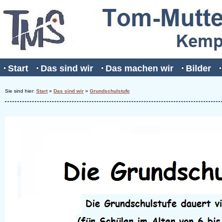
Start
Das sind wir
Das machen wir
Bilder
Sie sind hier:
Start
»
Das sind wir
»
Grundschulstufe