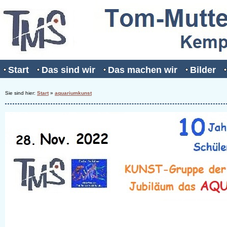
Start
Das sind wir
Das machen wir
Bilder
Sie sind hier:
Start
»
aquariumkunst